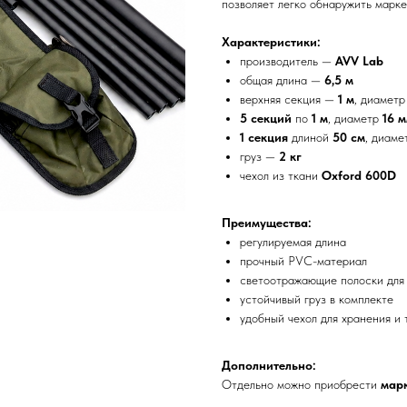
позволяет легко обнаружить марке
Характеристики:
производитель —
AVV Lab
общая длина —
6,5 м
верхняя секция —
1 м
, диамет
5 секций
по
1 м
, диаметр
16 
1 секция
длиной
50 см
, диам
груз —
2 кг
чехол из ткани
Oxford 600D
Преимущества:
регулируемая длина
прочный PVC-материал
светоотражающие полоски для 
устойчивый груз в комплекте
удобный чехол для хранения и
Дополнительно:
Отдельно можно приобрести
мар