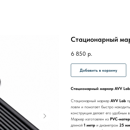
Стационарный мар
6 850
р.
Добавить в корзину
Стационарный маркер AVV Lab,
Стационарный маркер
AVV Lab
пр
ловли и помогает быстро находить
конструкция делает его удобным в
Маркер изготовлен из
PVC-мате
длиной
1 метр
и диаметром
25 м