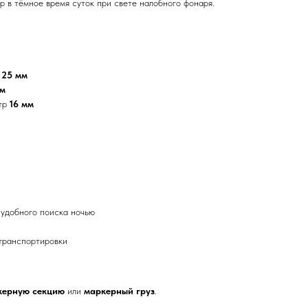
р в тёмное время суток при свете налобного фонаря.
р
25 мм
мм
етр
16 мм
удобного поиска ночью
 транспортировки
керную секцию
или
маркерный груз
.