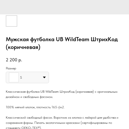
Мужская футболка UB WildTeam ШтрихКод
(коричневая)
2 200
р.
Размер
S
Классическая футболка UB WildTeam ШтрихКод (коричневая) с оригинальным
дизайном и свободным фасоном.
100% мягкий хлопок, плотность 165 г/м2.
Классический свободный фасон. Воротник из хлопка с лайкрой для удобства и
сохранения формы. Печать экологичными красками (сертифицированы по
стандарту OEKO-TEX®).