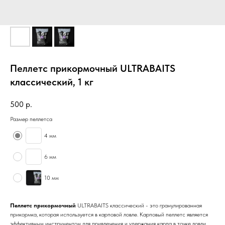
Пеллетс прикормочный ULTRABAITS
классический, 1 кг
500
р.
Размер пеллетса
4 мм
6 мм
10 мм
Пеллетс прикормочный
ULTRABAITS классический - это гранулированная
прикормка, которая используется в карповой ловле. Карповый пеллетс является
эффективным инструментом для привлечения и удержания карпа в точке ловли.